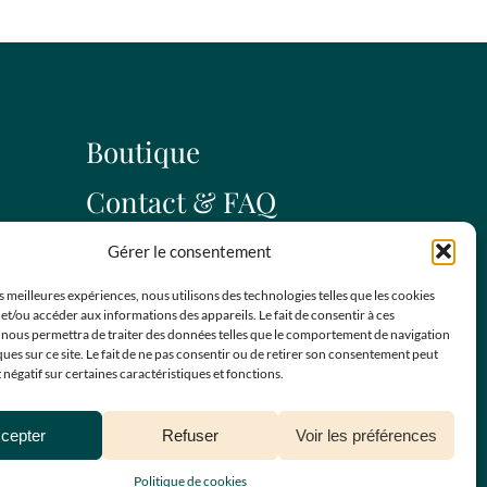
Boutique
Contact & FAQ
Blog
Gérer le consentement
es meilleures expériences, nous utilisons des technologies telles que les cookies
et/ou accéder aux informations des appareils. Le fait de consentir à ces
POLITIQUE DE CONFIDENTIALITÉ
 nous permettra de traiter des données telles que le comportement de navigation
r
ques sur ce site. Le fait de ne pas consentir ou de retirer son consentement peut
POLITIQUE DE COOKIES
t négatif sur certaines caractéristiques et fonctions.
MENTIONS LÉGALES
cepter
Refuser
Voir les préférences
CONDITIONS GÉNÉRALES DE VENTE
Politique de cookies