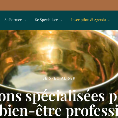
Se Former
Se Spécialiser
Inscription & Agenda
SE SPECIALISER
ons spécialisées p
 bien-être profess