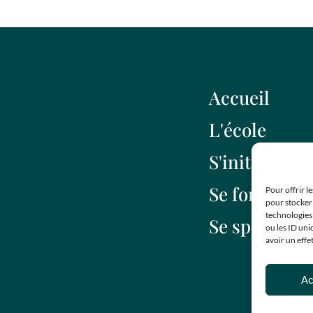
Accueil
L'école
S'initer
Se former
Pour offrir l
pour stocker 
technologies
Se spécialise
ou les ID uni
avoir un effe
Ac