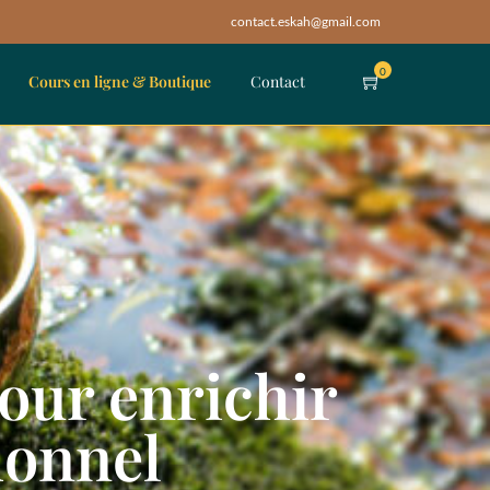
contact.eskah@gmail.com
0
Cours en ligne & Boutique
Contact
our enrichir
ionnel